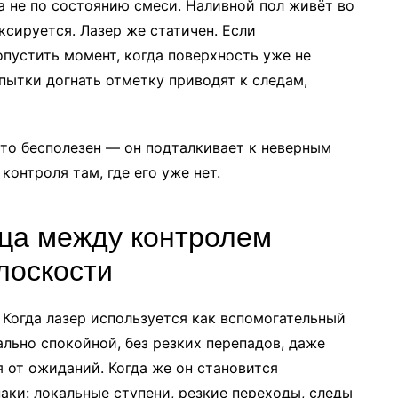
а не по состоянию смеси. Наливной пол живёт во
иксируется. Лазер же статичен. Если
опустить момент, когда поверхность уже не
пытки догнать отметку приводят к следам,
сто бесполезен — он подталкивает к неверным
онтроля там, где его уже нет.
ица между контролем
лоскости
 Когда лазер используется как вспомогательный
ально спокойной, без резких перепадов, даже
я от ожиданий. Когда же он становится
аки: локальные ступени, резкие переходы, следы