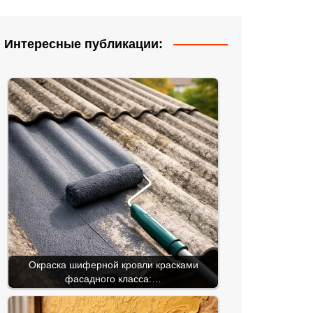
Интересные публикации:
Окраска шиферной кровли красками
фасадного класса:…